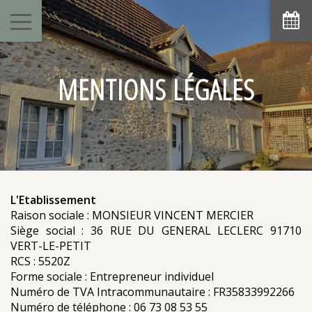
août
lun
mar
mer
jeu
ven
sam
dim
1
2
-
-
MENTIONS LÉGALES
7
8
3
4
5
6
9
-
-
-
-
-
-
-
10
11
12
13
14
15
16
-
-
-
-
-
-
-
17
18
19
20
21
22
23
-
-
-
-
-
-
-
24
25
26
27
28
29
30
-
-
-
-
-
-
-
L'Etablissement
31
Raison sociale : MONSIEUR VINCENT MERCIER
-
Siège social : 36 RUE DU GENERAL LECLERC 91710
VERT-LE-PETIT
A partir de
RCS : 5520Z
-
Forme sociale : Entrepreneur individuel
Site Officiel
Numéro de TVA Intracommunautaire : FR35833992266
Meilleur tarif garanti
Numéro de téléphone : 06 73 08 53 55